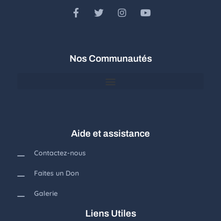
Nos Communautés
Communauté des Filles de Marie Auxiliatrice (FMA) de Duékoué
Aide et assistance
Contactez-nous
Faites un Don
Galerie
Liens Utiles