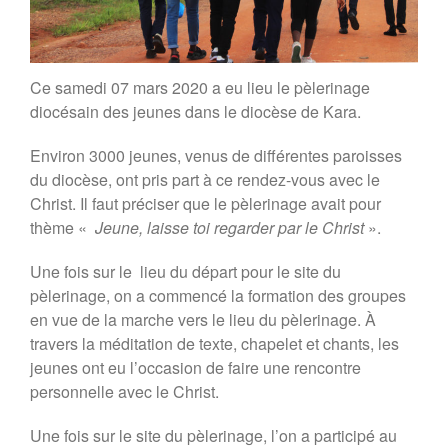
Actualité
Bulletin
Parole de Dieu
Ce samedi 07 mars 2020 a eu lieu le pèlerinage
Jeunes
diocésain des jeunes dans le diocèse de Kara.
Dialogue entre religions
Environ 3000 jeunes, venus de différentes paroisses
Construisons la paix
du diocèse, ont pris part à ce rendez-vous avec le
Famille
Christ. Il faut préciser que le pèlerinage avait pour
Ecologie
thème «
Jeune, laisse toi regarder par le Christ
».
Migration
Pape François
Une fois sur le lieu du départ pour le site du
Projets
pèlerinage, on a commencé la formation des groupes
en vue de la marche vers le lieu du pèlerinage. À
Liens Utiles
travers la méditation de texte, chapelet et chants, les
Nos Communautés
jeunes ont eu l’occasion de faire une rencontre
personnelle avec le Christ.
Contact
Une fois sur le site du pèlerinage, l’on a participé au